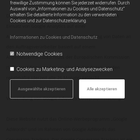
freiwillige Zustimmung können Sie jederzeit widerrufen. Durch
Auswahl von „Informationen zu Cookies und Datenschutz“
erhalten Sie detaillierte Information zu den verwendeten
Die Beziehung zum Webanalyseanbieter basiert beim
Cookies und zur Datenschutzerklärung.
Einsatz von Google Analytics auf einer
Auftragsdatenverarbeitung. Die Übermittlung von Daten an
Informationen zu Cookies und Datenschutz
den Auftragsverarbeiter basiert auf einem
Notwendige Cookies
Angemessenheitsbeschluss der Europäischen Kommission
(Selbstzertifizierung Privacy Shield). Die Daten werden
Cookies zu Marketing- und Analysezwecken
regelmäßig (derzeit alle 26 Monate) gelöscht.
Ausgewählte akzeptieren
Alle akzeptieren
Verwendung von Google Adwords Conversion-Tracking
Diese Website nutzt das Online-Werbeprogramm „Google
AdWords“ und im Rahmen von Google AdWords das
Conversion-Tracking. Das Google Conversion Tracking ist ein