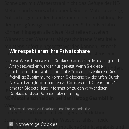
Schneiden mit Wasserstrahl nicht das Gefüge der NE-
Metalle und verursacht daher keinerlei Materialverzug,
Aufhärtungen an den Randzonen oder Gratbildung. Bei
den preisgünstigeren thermischen Schneidverfahren
können hingegen alle diese Nachteile entstehen.
Während per Wasserstrahl geschnittene Metallteile
meistens sofort eingesetzt werden können, ist nach
Wir respektieren Ihre Privatsphäre
Laser- Brenn- oder Plasmaschneiden meistens eine
Nacharbeit nötig. Diese ist mit Zeit-, Arbeits- und
Diese Website verwendet Cookies. Cookies zu Marketing- und
Analysezwecken werden nur gesetzt, wenn Sie diese
Kostenaufwand sowie Werkzeugverschleiß verbunden.
nachstehend auswählen oder alle Cookies akzeptieren. Diese
Das Wasserstrahlschneiden ist somit die präziseste,
freiwillige Zustimmung können Sie jederzeit widerrufen. Durch
zuverlässigste, materialschonendste und insgesamt
Auswahl von „Informationen zu Cookies und Datenschutz“
erhalten Sie detaillierte Information zu den verwendeten
qualitativ beste Lösung.
Cookies und zur Datenschutzerklärung.
NE-Metalle schneiden bei der Herzog GesmbH in
Wien
Informationen zu Cookies und Datenschutz
Geben Sie sich nicht mit weniger als Perfektion
zufrieden. Als Experte für Wasserstrahlschneiden
Notwendige Cookies
liefern wir Ihnen das bestmögliche Schnittergebnis und