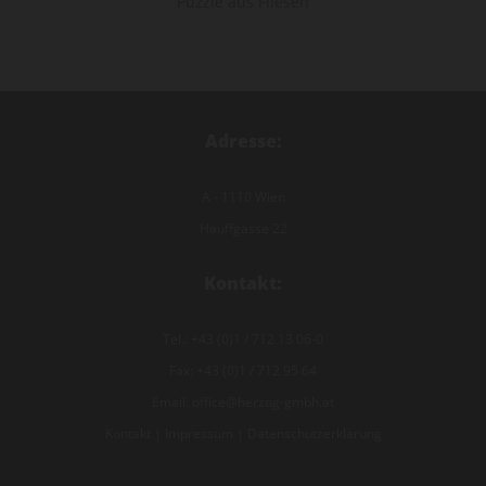
Puzzle aus Fliesen
Adresse:
A - 1110 Wien
Hauffgasse 22
Kontakt:
Tel.:
+43 (0)1 / 712 13 06-0
Fax: +43 (0)1 / 712 95 64
Email:
office@herzog-gmbh.at
Kontakt
|
Impressum
|
Datenschutzerklärung