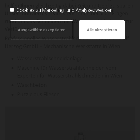
helfen Ihnen gleichzeitig dabei Zeit und Geld zu sparen.
Cookies zu Marketing- und Analysezwecken
Unser motiviertes Team steht Ihnen bei allen Fragen
rund um das Schneiden mit Wasserstrahl jederzeit zur
Verfügung.
Ausgewählte akzeptieren
Alle akzeptieren
Professionelles Wasserstrahlschneiden bei der Adolf
Herzog GmbH – Mechanische Werkstätte in Wien
Wasserstrahlschneidanlage
Maschine für Wasserstrahlschneiden vom
Experten für Wasserstrahlschneiden in Wien
Waschbeton
Puzzle aus Fliesen