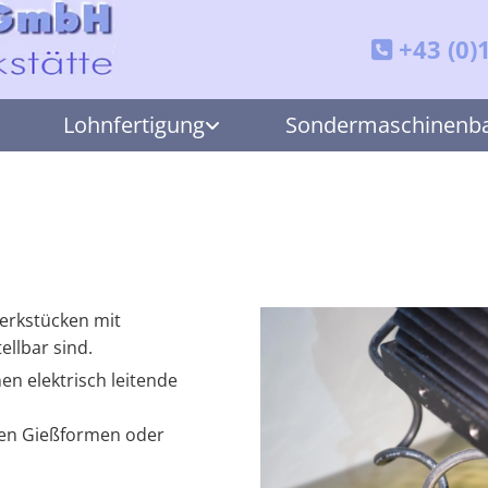
+43 (0)

Lohnfertigung
Sondermaschinenb
erkstücken mit
ellbar sind.
n elektrisch leitende
nen Gießformen oder