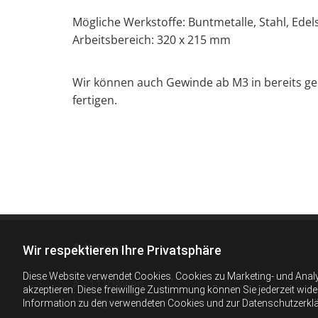
Mögliche Werkstoffe: Buntmetalle, Stahl, Edels
Arbeitsbereich: 320 x 215 mm
Wir können auch Gewinde ab M3 in bereits ge
fertigen.
Adresse:
Wir respektieren Ihre Privatsphäre
Diese Website verwendet Cookies. Cookies zu Marketing- und Anal
A - 1110 Wien
akzeptieren. Diese freiwillige Zustimmung können Sie jederzeit wid
Hauffgasse 22
Information zu den verwendeten Cookies und zur Datenschutzerkl