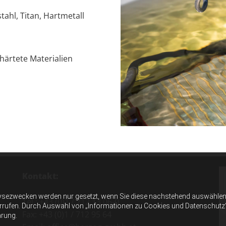
tahl, Titan, Hartmetall
härtete Materialien
Kontakt:
ysezwecken werden nur gesetzt, wenn Sie diese nachstehend auswählen 
Tel.:
+43 (0)1 / 712 13 06-0
errufen. Durch Auswahl von „Informationen zu Cookies und Datenschutz“ er
Fax: +43 (0)1 / 712 95 64
ärung.